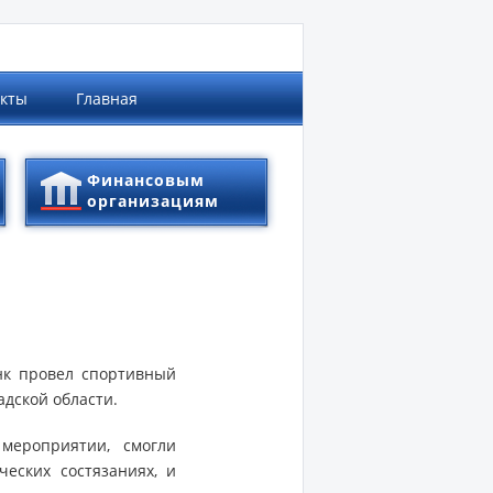
акты
Главная
Финансовым
организациям
нк провел спортивный
адской области.
мероприятии, смогли
еских состязаниях, и