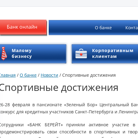
Банк онлайн
О банке
Конт
Малому
Корпоративным
бизнесу
клиентам
Главная
/
О банке
/
Новости
/ Спортивные достижения
Спортивные достижения
26-28 февраля в пансионате «Зеленый Бор» Центральный Ба
конкурс для кредитных участников Санкт-Петербурга и Ленингр
Сотрудники «БАНК БЕРЕЙТ» приняли активное участие в 
продемонстрировать свои способности в спортивных и творч