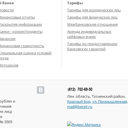
О банке
Тарифы
Новости
Тарифы для юридических лиц
Финансовые отчеты
Тарифы для физических лиц
Раскрытие информации
Межбанковские отношения
Банки - корреспонденты
Аренда индивидуальных
сейфовых ячеек
Вакансии
Тарифы по предоставлению
Финансовая грамотность
банковских гарантий
Специальная оценка условий
труда
Фотоархив
Лен. область, Тосненский район,
рублях и
Красный Бор, ул. Промышленная, д.
ечения
mail@bereit.ru
их лиц)
их
№ 3505