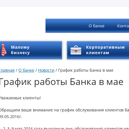
Банк онлайн
О банке
Конт
Малому
Корпоративным
бизнесу
клиентам
Главная
/
О банке
/
Новости
/ График работы Банка в мае
График работы Банка в мае
Уважаемые клиенты!
Обращаем ваше внимание на график обслуживания клиентов бан
09.05.2016г.
1, 2, 3, 9 мая 2016 года выходные дни, обслуживания клиентов н