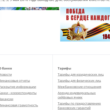
О банке
Тарифы
Новости
Тарифы для юридических лиц
Финансовые отчеты
Тарифы для физических лиц
Раскрытие информации
Межбанковские отношения
Банки - корреспонденты
Аренда индивидуальных
сейфовых ячеек
Вакансии
Тарифы по предоставлению
Финансовая грамотность
банковских гарантий