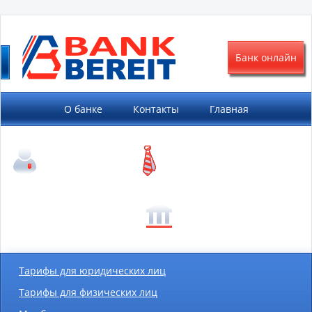
Банк онлайн
О банке
Контакты
Главная
Частным
Малому
клиентам
бизнесу
Корпоративным
Финансовым
клиентам
организациям
Тарифы для юридических лиц
Тарифы для физических лиц