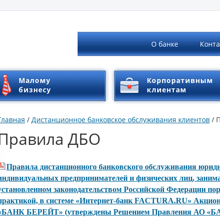
Банк онлайн
О банке
Конт
Малому
Корпоративным
бизнесу
клиентам
Главная
/
Дистанционное банковское обслуживания клиентов
/ 
Правила ДБО
Правила дистанционного банковского обслуживания юриди
индивидуальных предпринимателей и физических лиц, зани
установленном законодательством Российской Федерации пор
практикой, в системе «Интернет-банк FACTURA.RU» Акцион
«БАНК БЕРЕЙТ» (утверждены Решением Правления АО «