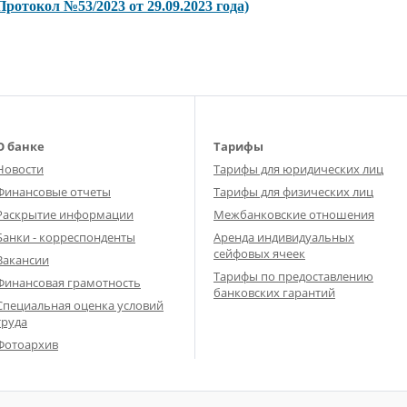
Протокол №53/2023 от 29.09.2023 года)
О банке
Тарифы
Новости
Тарифы для юридических лиц
Финансовые отчеты
Тарифы для физических лиц
Раскрытие информации
Межбанковские отношения
Банки - корреспонденты
Аренда индивидуальных
сейфовых ячеек
Вакансии
Тарифы по предоставлению
Финансовая грамотность
банковских гарантий
Специальная оценка условий
труда
Фотоархив