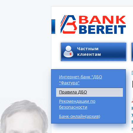
Частным
клиентам
Интернет-банк "ДБО
"Фактура"
Правила ДБО
Рекомендации по
безопасности
Банк-онлайн(архив)