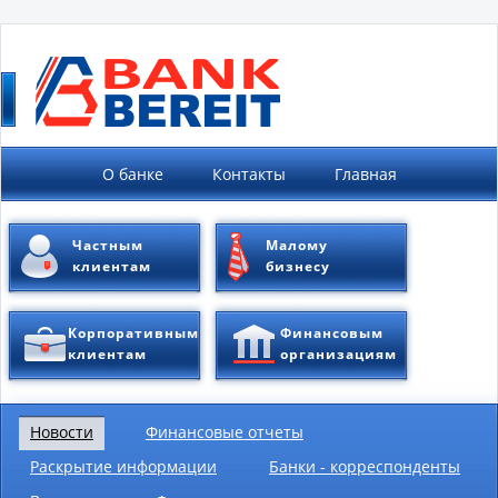
Банк онлайн
О банке
Контакты
Главная
Частным
Малому
клиентам
бизнесу
Корпоративным
Финансовым
клиентам
организациям
Новости
Финансовые отчеты
Раскрытие информации
Банки - корреспонденты